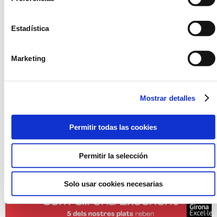
Estadística
Marketing
Compromiso con las personas y el
territorio
Mostrar detalles
2026-01-13
Estas fiestas hemos colaborado en diversas
iniciativas solidarias que impulsan el
Permitir todas las cookies
bienestar social en nuestro entorno.
Permitir la selección
Leer más
Solo usar cookies necesarias