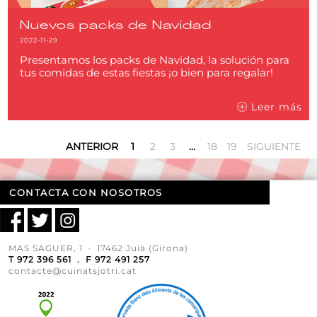
Nuevos packs de Navidad
2022-11-29
Presentamos los packs de Navidad, la solución para
tus comidas de estas fiestas ¡o bien para regalar!
Leer más
ANTERIOR
1
2
3
…
18
19
SIGUIENTE
CONTACTA CON NOSOTROS
MAS SAGUER, 1 · 17462 Juià (Girona)
T 972 396 561 . F 972 491 257
contacte@cuinatsjotri.cat