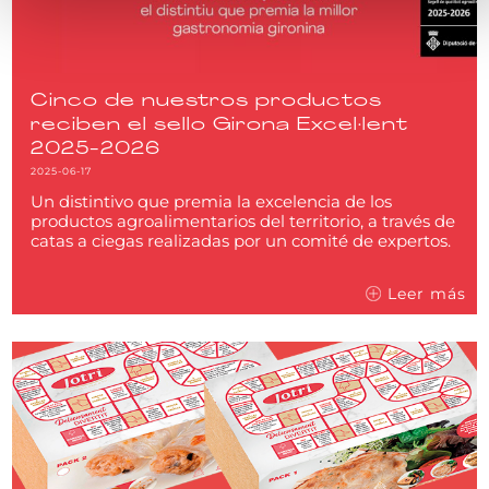
Cinco de nuestros productos
reciben el sello Girona Excel·lent
2025-2026
2025-06-17
Un distintivo que premia la excelencia de los
productos agroalimentarios del territorio, a través de
catas a ciegas realizadas por un comité de expertos.
Leer más