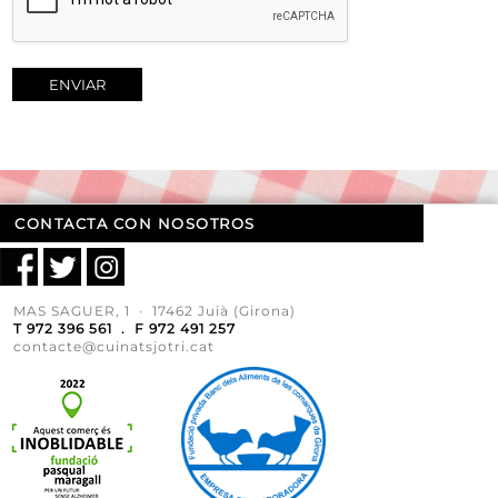
ENVIAR
CONTACTA CON NOSOTROS
MAS SAGUER, 1 · 17462 Juià (Girona)
T 972 396 561 . F 972 491 257
contacte@cuinatsjotri.cat