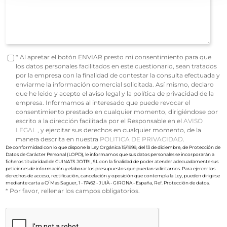
* Al apretar el botón ENVIAR presto mi consentimiento para que
los datos personales facilitados en este cuestionario, sean tratados
por la empresa con la finalidad de contestar la consulta efectuada y
enviarme la información comercial solicitada. Así mismo, declaro
que he leido y acepto el aviso legal y la política de privacidad de la
empresa. Informamos al interesado que puede revocar el
consentimiento prestado en cualquier momento, dirigiéndose por
escrito a la dirección facilitada por el Responsable en el
AVISO
LEGAL
, y ejercitar sus derechos en cualquier momento, de la
manera descrita en nuestra
POLITICA DE PRIVACIDAD
.
De conformidad con lo que dispone la Ley Orgánica 15/1999, del 13 de diciembre, de Protección de
Datos de Carácter Personal (LOPD), le informamos que sus datos personales se incorporarán a
ficheros titularidad de CUINATS JOTRI, SL con la finalidad de poder atender adecuadamente sus
peticiones de información y elaborar los presupuestos que puedan solicitarnos. Para ejercer los
derechos de acceso, rectificación, cancelación y oposición que contempla la Ley, pueden dirigirse
mediante carta a C/ Mas Saguer, 1 - 17462 - JUIÀ - GIRONA - España, Ref. Protección de datos.
* Por favor, rellenar los campos obligatorios.