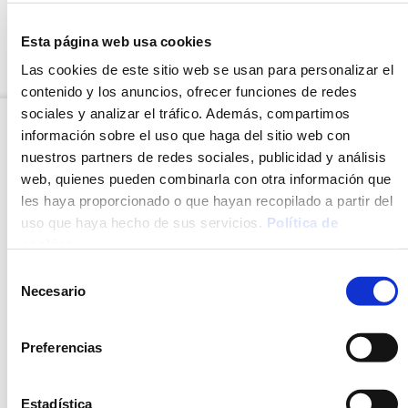
dónde encontrarlos, rellena el siguiente formulario
indicándonos la zona donde vives o trabajas y te
Esta página web usa cookies
ayudaremos.
Las cookies de este sitio web se usan para personalizar el
contenido y los anuncios, ofrecer funciones de redes
sociales y analizar el tráfico. Además, compartimos
información sobre el uso que haga del sitio web con
JOTRI
nuestros partners de redes sociales, publicidad y análisis
MAS SAGUER, 1 · 17462 Juià (Girona)
web, quienes pueden combinarla con otra información que
T 972 396 561 · F 972 491 257
les haya proporcionado o que hayan recopilado a partir del
uso que haya hecho de sus servicios.
Política de
cookies
.
Selección
Necesario
de
consentimiento
Preferencias
Estadística