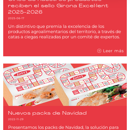
reciben el sello Girona Excel·lent
2025-2026
2025-06-17
Un distintivo que premia la excelencia de los
productos agroalimentarios del territorio, a través de
catas a ciegas realizadas por un comité de expertos.
Leer más
Nuevos packs de Navidad
2022-11-29
Presentamos los packs de Navidad, la solución para