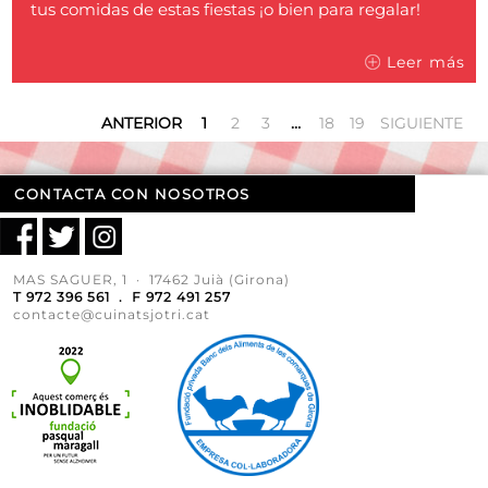
tus comidas de estas fiestas ¡o bien para regalar!
Leer más
ANTERIOR
1
2
3
…
18
19
SIGUIENTE
CONTACTA CON NOSOTROS
MAS SAGUER, 1 · 17462 Juià (Girona)
T 972 396 561 . F 972 491 257
contacte@cuinatsjotri.cat