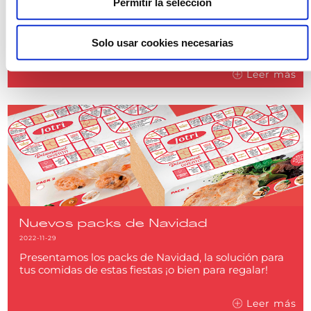
Permitir la selección
Un distintivo que premia la excelencia de los
productos agroalimentarios del territorio, a través de
catas a ciegas realizadas por un comité de expertos.
Solo usar cookies necesarias
Leer más
Nuevos packs de Navidad
2022-11-29
Presentamos los packs de Navidad, la solución para
tus comidas de estas fiestas ¡o bien para regalar!
Leer más