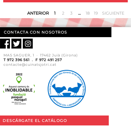
ANTERIOR
1
2
3
…
18
19
SIGUIENTE
CONTACTA CON NOSOTROS
MAS SAGUER, 1 · 17462 Juià (Girona)
T 972 396 561 . F 972 491 257
contacte@cuinatsjotri.cat
DESCÁRGATE EL CATÁLOGO