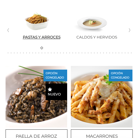
HAMEL
PASTAS Y ARROCES
CALDOS Y HERVIDOS
OPCIÓN
OPCIÓN
CONGELADO
CONGELADO
NUEVO
PAELLA DE ARROZ
MACARRONES