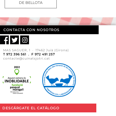
DE BELLOTA
CONTACTA CON NOSOTROS
MAS SAGUER, 1 · 17462 Juià (Girona)
T 972 396 561 . F 972 491 257
contacte@cuinatsjotri.cat
DESCÁRGATE EL CATÁLOGO