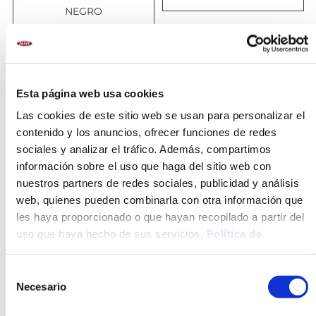
NEGRO
OPCIÓN
Esta página web usa cookies
CONGELADO
Las cookies de este sitio web se usan para personalizar el
contenido y los anuncios, ofrecer funciones de redes
sociales y analizar el tráfico. Además, compartimos
información sobre el uso que haga del sitio web con
nuestros partners de redes sociales, publicidad y análisis
web, quienes pueden combinarla con otra información que
les haya proporcionado o que hayan recopilado a partir del
ESPAGUETIS A LA
FIDEUÁ
uso que haya hecho de sus servicios.
Política de
BOLOÑESA
cookies
.
Selección
Necesario
de
consentimiento