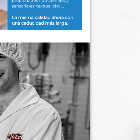
propiedades nutricionales y
sensoriales: textura, olor ...
La misma calidad ahora con
una caducidad más larga.