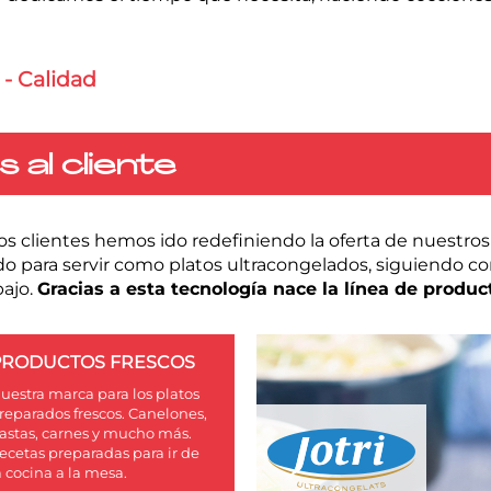
 - Calidad
al cliente
 clientes hemos ido redefiniendo la oferta de nuestros
o para servir como platos ultracongelados, siguiendo co
bajo.
Gracias a esta tecnología nace la línea de produc
PRODUCTOS FRESCOS
uestra marca para los platos
reparados frescos. Canelones,
astas, carnes y mucho más.
ecetas preparadas para ir de
a cocina a la mesa.