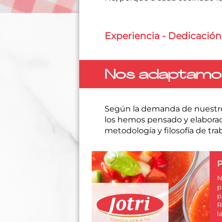
Experiencia - Dedicación
Nos adaptamos 
Según la demanda de nuestros
los hemos pensado y elaborad
metodología y filosofía de tra
N
p
p
R
l