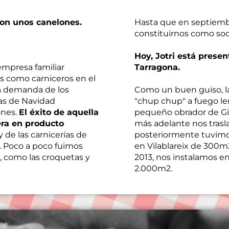
con unos canelones.
Hasta que en septiemb
constituirnos como soc
Hoy, Jotri está presen
empresa familiar
Tarragona.
 como carniceros en el
la demanda de los
Como un buen guiso, l
stas de Navidad
"chup chup" a fuego l
ones.
El éxito de aquella
pequeño obrador de Gi
era en producto
más adelante nos tras
y de las carnicerías de
posteriormente tuvimo
. Poco a poco fuimos
en Vilablareix de 300m
, como las croquetas y
2013, nos instalamos e
2.000m2.