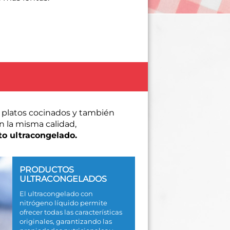
 platos cocinados y también
n la misma calidad,
to ultracongelado.
PRODUCTOS
ULTRACONGELADOS
El ultracongelado con
nitrógeno líquido permite
ofrecer todas las características
originales, garantizando las