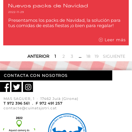
Nuevos packs de Navidad
2022-11-29
Presentamos los packs de Navidad, la solución para
tus comidas de estas fiestas ¡o bien para regalar!
Leer más
ANTERIOR
1
2
3
…
18
19
SIGUIENTE
CONTACTA CON NOSOTROS
MAS SAGUER, 1 · 17462 Juià (Girona)
T 972 396 561 . F 972 491 257
contacte@cuinatsjotri.cat