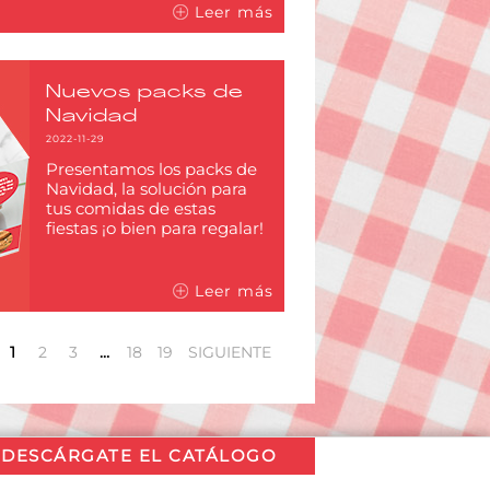
Leer más
Nuevos packs de
Navidad
2022-11-29
Presentamos los packs de
Navidad, la solución para
tus comidas de estas
fiestas ¡o bien para regalar!
Leer más
1
2
3
…
18
19
SIGUIENTE
DESCÁRGATE EL CATÁLOGO