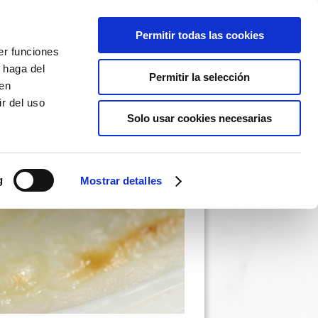
Permitir todas las cookies
er funciones
 haga del
Permitir la selección
den
r del uso
Solo usar cookies necesarias
g
Mostrar detalles