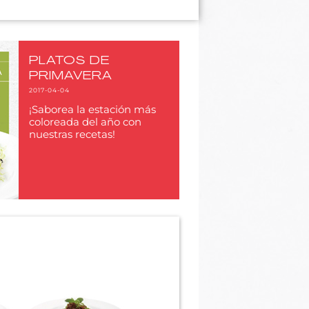
PLATOS DE
PRIMAVERA
2017-04-04
¡Saborea la estación más
coloreada del año con
nuestras recetas!