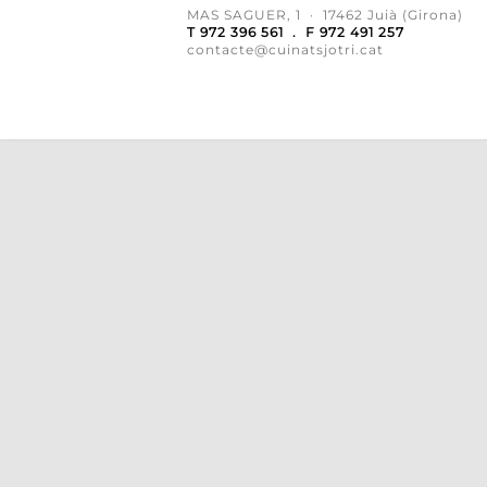
MAS SAGUER, 1 · 17462 Juià (Girona)
T 972 396 561 . F 972 491 257
contacte@cuinatsjotri.cat