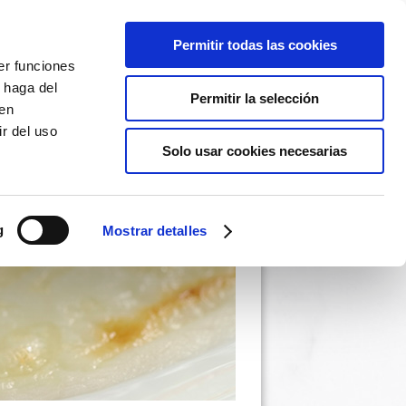
Permitir todas las cookies
er funciones
 haga del
Permitir la selección
den
r del uso
Solo usar cookies necesarias
g
Mostrar detalles