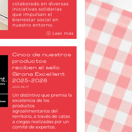
colaborado en diversas
iniciativas solidarias
que impulsan el
bienestar social en
nuestro entorno.
Leer más
Cinco de nuestros
productos
reciben el sello
Girona Excel·lent
2025-2026
2025-06-17
Un distintivo que premia la
excelencia de los
productos
agroalimentarios del
territorio, a través de catas
a ciegas realizadas por un
comité de expertos.