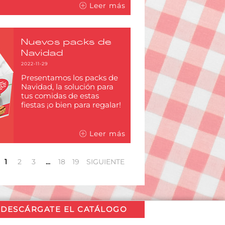
Leer más
Nuevos packs de
Navidad
2022-11-29
Presentamos los packs de
Navidad, la solución para
tus comidas de estas
fiestas ¡o bien para regalar!
Leer más
1
2
3
…
18
19
SIGUIENTE
DESCÁRGATE EL CATÁLOGO