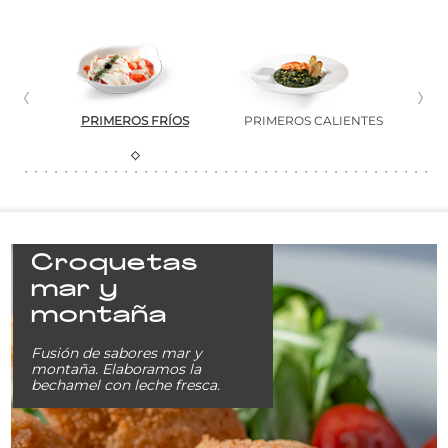
ERNO
PRIMEROS FRÍOS
PRIMEROS CALIENTES
PLAT
Croquetas
mar y
montaña
Fusión de sabores mar y
montaña. Elaboramos la
bechamel con leche fresca.