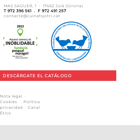
MAS SAGUER, 1 · 17462 Juià (Girona)
T 972 396 561 . F 972 491 257
contacte@cuinatsjotri.cat
DESCÁRGATE EL CATÁLOGO
Nota legal
·
Cookies
·
Política
privacidad
·
Canal
Ético