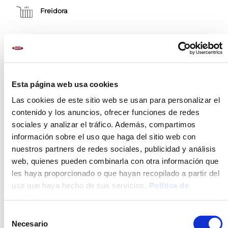
Freidora
ALÉRGENOS
Leche y sus derivados (incluida la lactosa)
Sulfitos
Esta página web usa cookies
Crustáceos y productos a base de crustáceos
Las cookies de este sitio web se usan para personalizar el
Apio y productos derivados
contenido y los anuncios, ofrecer funciones de redes
Moluscos y productos a base de moluscos
sociales y analizar el tráfico. Además, compartimos
Cereales que contengan gluten y productos derivados.
información sobre el uso que haga del sitio web con
Pescado i productos a base de pescado
nuestros partners de redes sociales, publicidad y análisis
web, quienes pueden combinarla con otra información que
les haya proporcionado o que hayan recopilado a partir del
DESCRIPCIÓN
uso que haya hecho de sus servicios.
Política de
cookies
.
INGREDIENTES
Selección
MÉTODO DE PREPARACIÓN
Necesario
de