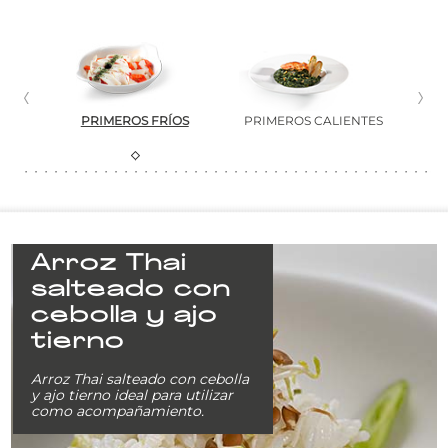
ERNO
PRIMEROS FRÍOS
PRIMEROS CALIENTES
PLAT
Arroz Thai
salteado con
cebolla y ajo
tierno
Arroz Thai salteado con cebolla
y ajo tierno ideal para utilizar
como acompañamiento.