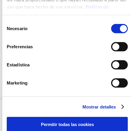
uso que haya hecho de sus servicios.
Política de
Horno
cookies
.
Sartén / olla
Selección
Necesario
de
consentimiento
Preferencias
RECOMENDACIONES
INGREDIENTES
Estadística
MÉTODO DE PREPARACIÓN
VALORES NUTRICIONALES
Marketing
Mostrar detalles
Permitir todas las cookies