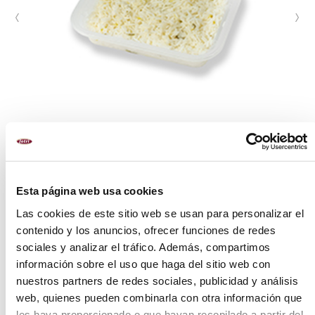
Esta página web usa cookies
Las cookies de este sitio web se usan para personalizar el
FORMATOS
contenido y los anuncios, ofrecer funciones de redes
400 g
sociales y analizar el tráfico. Además, compartimos
1 kg
información sobre el uso que haga del sitio web con
nuestros partners de redes sociales, publicidad y análisis
web, quienes pueden combinarla con otra información que
PREPARACIÓN
les haya proporcionado o que hayan recopilado a partir del