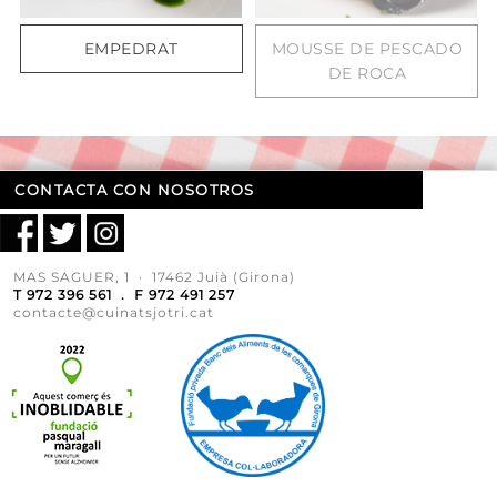
EMPEDRAT
MOUSSE DE PESCADO
DE ROCA
CONTACTA CON NOSOTROS
MAS SAGUER, 1 · 17462 Juià (Girona)
T 972 396 561 . F 972 491 257
contacte@cuinatsjotri.cat