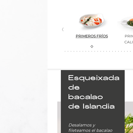
ATOS DE
PLATOS DE
PRIMEROS FRÍOS
PRI
IMAVERA
INVIERNO
CAL
Esqueixada
de
bacalao
de Islandia
Desalamos y
fileteamos el bacalao