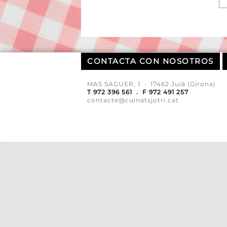
CONTACTA CON NOSOTROS
MAS SAGUER, 1 · 17462 Juià (Girona)
T 972 396 561 . F 972 491 257
contacte@cuinatsjotri.cat