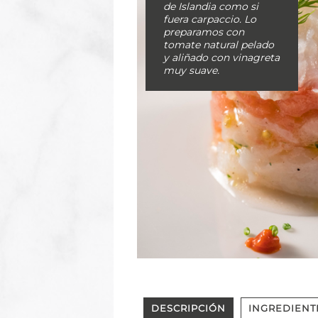
de Islandia como si
fuera carpaccio. Lo
preparamos con
tomate natural pelado
y aliñado con vinagreta
muy suave.
DESCRIPCIÓN
INGREDIENT