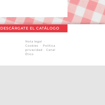
DESCÁRGATE EL CATÁLOGO
Nota legal
·
Cookies
·
Política
privacidad
·
Canal
Ético