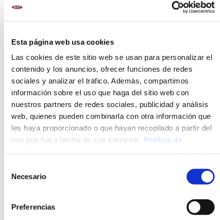
Esta página web usa cookies
Las cookies de este sitio web se usan para personalizar el
L
PLATOS DE NAVIDAD
PLATOS DE OTOÑO
contenido y los anuncios, ofrecer funciones de redes
sociales y analizar el tráfico. Además, compartimos
información sobre el uso que haga del sitio web con
nuestros partners de redes sociales, publicidad y análisis
web, quienes pueden combinarla con otra información que
OPCIÓN
CONGELADO
les haya proporcionado o que hayan recopilado a partir del
uso que haya hecho de sus servicios.
Política de
cookies
.
Selección
Necesario
de
consentimiento
Preferencias
TRINXAT
CROQUETAS DE SETAS Y