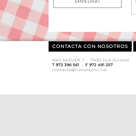
EMPEDRAT
CONTACTA CON NOSOTROS
MAS SAGUER, 1 · 17462 Juià (Girona)
T 972 396 561 . F 972 491 257
contacte@cuinatsjotri.cat