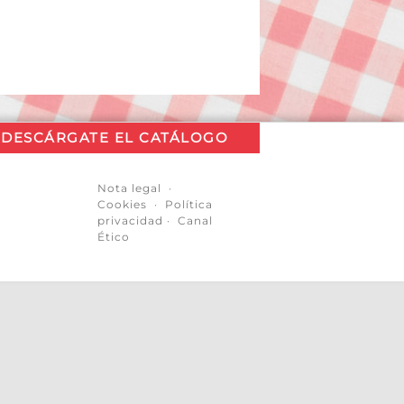
DESCÁRGATE EL CATÁLOGO
Nota legal
·
Cookies
·
Política
privacidad
·
Canal
Ético