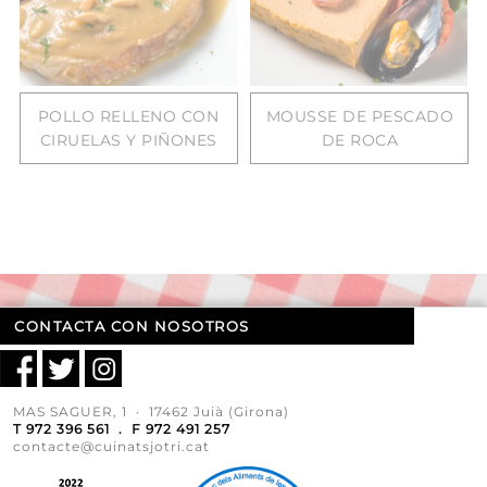
POLLO RELLENO CON
MOUSSE DE PESCADO
CIRUELAS Y PIÑONES
DE ROCA
CONTACTA CON NOSOTROS
MAS SAGUER, 1 · 17462 Juià (Girona)
T 972 396 561 . F 972 491 257
contacte@cuinatsjotri.cat