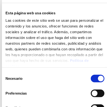
BECHAMEL Y QUESO
CON BECHAMEL DE
PESCADO
Esta página web usa cookies
Las cookies de este sitio web se usan para personalizar el
contenido y los anuncios, ofrecer funciones de redes
OPCIÓN
OPCIÓN
sociales y analizar el tráfico. Además, compartimos
CONGELADO
CONGELADO
información sobre el uso que haga del sitio web con
nuestros partners de redes sociales, publicidad y análisis
web, quienes pueden combinarla con otra información que
les haya proporcionado o que hayan recopilado a partir del
uso que haya hecho de sus servicios.
Política de
cookies
.
Selección
Necesario
de
CANELONES DE CONFIT
CANELONES DE SETAS Y
Y FOIE DE PATO CON
VERDURAS CON
consentimiento
BECHAMEL DE
BECHAMEL DE SETAS
Preferencias
MANZANA
CARAMELIZADA