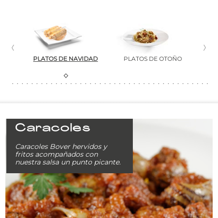
L
PLATOS DE NAVIDAD
PLATOS DE OTOÑO
Caracoles
Caracoles Bover hervidos y
fritos acompañados con
nuestra salsa un punto picante.