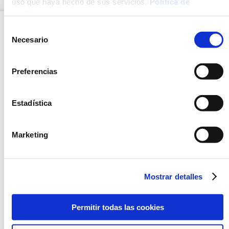
uso que haya hecho de sus servicios.
Política de
cookies
.
Selección
Necesario
de
OPCIÓN
OPCIÓN
CONGELADO
CONGELADO
consentimiento
Preferencias
Estadística
Marketing
CANELONES DE CARNE
CANELONES DE
CON BECHAMEL Y
ESPINACAS CON
QUESO
BECHAMEL Y QUESO
Mostrar detalles
Permitir todas las cookies