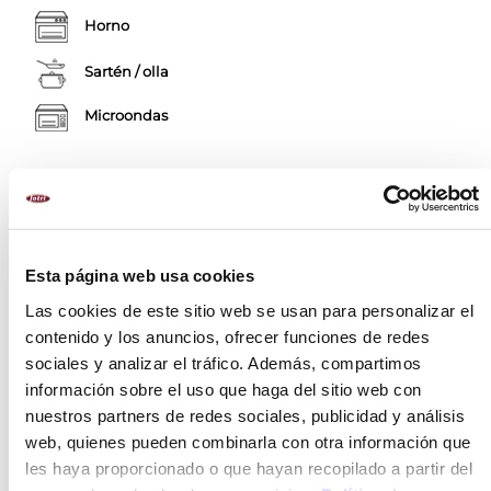
Horno
Sartén / olla
Microondas
ALÉRGENOS
Moluscos y productos a base de moluscos
Esta página web usa cookies
Las cookies de este sitio web se usan para personalizar el
RECOMENDACIONES
contenido y los anuncios, ofrecer funciones de redes
sociales y analizar el tráfico. Además, compartimos
INGREDIENTES
información sobre el uso que haga del sitio web con
MÉTODO DE PREPARACIÓN
nuestros partners de redes sociales, publicidad y análisis
web, quienes pueden combinarla con otra información que
VALORES NUTRICIONALES
les haya proporcionado o que hayan recopilado a partir del