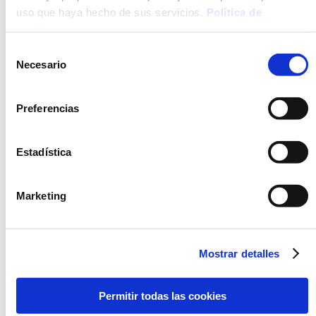
PREPARACIÓN
uso que haya hecho de sus servicios.
Política de
cookies
.
Horno
Selección
Necesario
Sartén / olla
de
consentimiento
Microondas
Preferencias
ALÉRGENOS
Estadística
Crustáceos y productos a base de crustáceos
Moluscos y productos a base de moluscos
Marketing
Cereales que contengan gluten y productos derivados.
Mostrar detalles
DESCRIPCIÓN
INGREDIENTES
Permitir todas las cookies
MÉTODO DE PREPARACIÓN