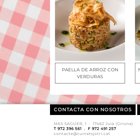
PAELLA DE ARROZ CON
VERDURAS
CONTACTA CON NOSOTROS
MAS SAGUER, 1 · 17462 Juià (Girona)
T 972 396 561 . F 972 491 257
contacte@cuinatsjotri.cat