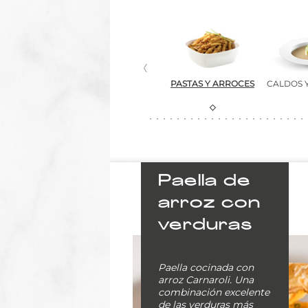
RIMEROS
PLATOS CON
PASTAS Y ARROCES
CALDOS 
LIENTES
BECHAMEL
Paella de
arroz con
verduras
Paella cocinada con
arroz Carnaroli. Una
combinación excelente
de las verduras más