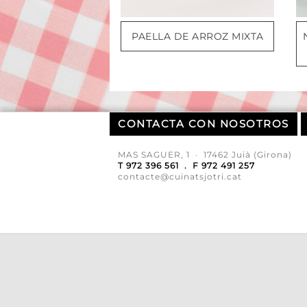
PAELLA DE ARROZ MIXTA
CONTACTA CON NOSOTROS
MAS SAGUER, 1 · 17462 Juià (Girona)
T 972 396 561 . F 972 491 257
contacte@cuinatsjotri.cat