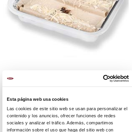
FORMATOS
Esta página web usa cookies
2 u. de 14 cm (85 gr./u)
Las cookies de este sitio web se usan para personalizar el
6 u. de 14 cm (85 gr./u)
contenido y los anuncios, ofrecer funciones de redes
sociales y analizar el tráfico. Además, compartimos
PREPARACIÓN
información sobre el uso que haga del sitio web con