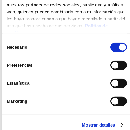
nuestros partners de redes sociales, publicidad y análisis
Horno
web, quienes pueden combinarla con otra información que
les haya proporcionado o que hayan recopilado a partir del
Microondas
uso que haya hecho de sus servicios.
Política de
cookies
.
ALÉRGENOS
Selección
Necesario
de
Leche y sus derivados (incluida la lactosa)
consentimiento
Cereales que contengan gluten y productos derivados.
Huevos y productos a base de huevo
Preferencias
Estadística
DESCRIPCIÓN
INGREDIENTES
Marketing
MÉTODO DE PREPARACIÓN
VALORES NUTRICIONALES
Mostrar detalles