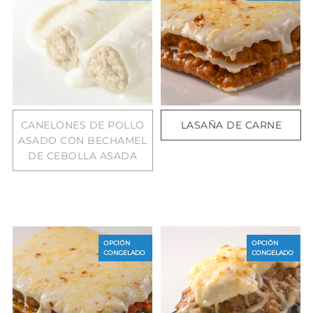
CANELONES DE POLLO
LASAÑA DE CARNE
ASADO CON BECHAMEL
DE CEBOLLA ASADA
OPCIÓN
OPCIÓN
CONGELADO
CONGELADO