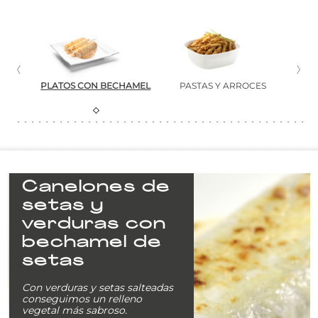
NTES
PLATOS CON BECHAMEL
PASTAS Y ARROCES
CA
Canelones de
setas y
verduras con
bechamel de
setas
Con verduras y setas salteadas
conseguimos un relleno
vegetal más sabroso.