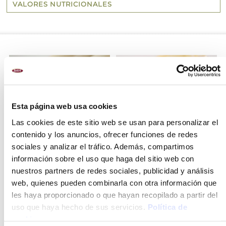
VALORES NUTRICIONALES
OPCIÓN
OPCIÓN
FRESCO
FRESCO
Esta página web usa cookies
Las cookies de este sitio web se usan para personalizar el
contenido y los anuncios, ofrecer funciones de redes
sociales y analizar el tráfico. Además, compartimos
información sobre el uso que haga del sitio web con
CANELONES DE CARNE
CANELONES DE CARNE
nuestros partners de redes sociales, publicidad y análisis
SIN BECHAMEL
CON BECHAMEL Y
web, quienes pueden combinarla con otra información que
QUESO
les haya proporcionado o que hayan recopilado a partir del
uso que haya hecho de sus servicios.
Política de
cookies
.