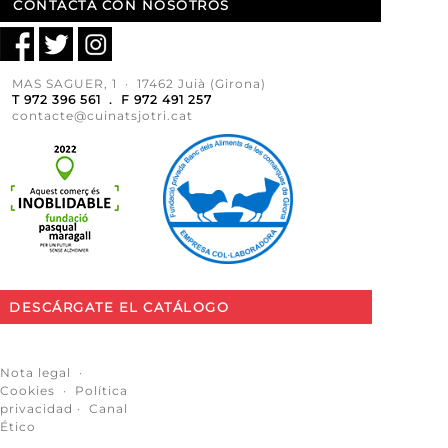
CONTACTA CON NOSOTROS
MAS SAGUER, 1 · 17462 Juià (Girona)
T 972 396 561 . F 972 491 257
contacte@cuinatsjotri.cat
DESCÁRGATE EL CATÁLOGO
Nota legal
·
Cookies
·
Política
privacidad
·
Canal
Ético