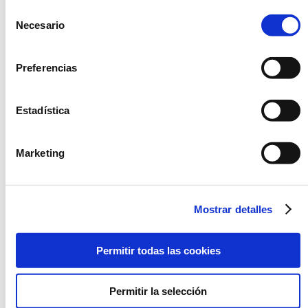
Selección
Necesario
de
OPCIÓN
consentimiento
FRESCO
Preferencias
Estadística
Marketing
CANELONES DE
CANELONES DE
ESPINACAS SIN
ESPINACAS CON
Mostrar detalles
BECHAMEL
BECHAMEL Y QUESO
Permitir todas las cookies
Permitir la selección