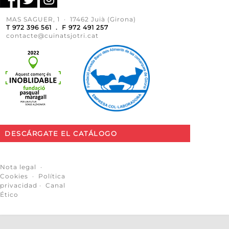
MAS SAGUER, 1 · 17462 Juià (Girona)
T 972 396 561 . F 972 491 257
contacte@cuinatsjotri.cat
DESCÁRGATE EL CATÁLOGO
Nota legal
·
Cookies
·
Política
privacidad
·
Canal
Ético