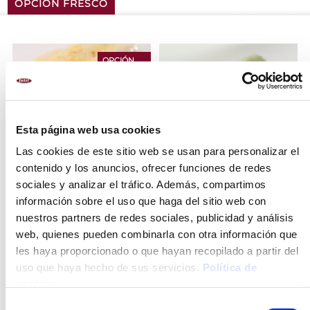
OPCIÓN FRESCO
OPCIÓN
FRESCO
Esta página web usa cookies
Las cookies de este sitio web se usan para personalizar el
contenido y los anuncios, ofrecer funciones de redes
sociales y analizar el tráfico. Además, compartimos
información sobre el uso que haga del sitio web con
CANELONES DE CARNE
CANELONES DE
CON BECHAMEL Y
ESPINACAS SIN
nuestros partners de redes sociales, publicidad y análisis
QUESO
BECHAMEL
web, quienes pueden combinarla con otra información que
les haya proporcionado o que hayan recopilado a partir del
uso que haya hecho de sus servicios.
Política de
cookies
.
Selección