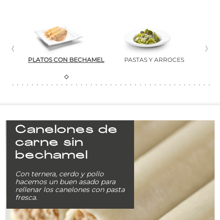
NTES
PLATOS CON BECHAMEL
PASTAS Y ARROCES
C
Canelones de
carne sin
bechamel
Con ternera, cerdo y pollo
hacemos un buen asado para
rellenar los canelones con pasta
fresca.