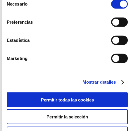
Necesario
OPCIÓN
de
FRESCO
consentimiento
Preferencias
Estadística
Marketing
CANELONES DE
CANELONES DE
ESPINACAS CON
PESCADO Y MARISCO
BECHAMEL Y QUESO
SIN BECHAMEL
Mostrar detalles
Permitir todas las cookies
Permitir la selección