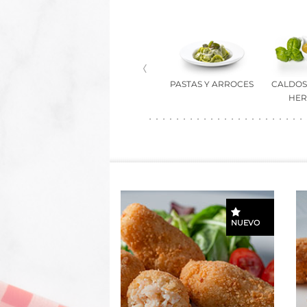
RIMEROS
PLATOS CON
PASTAS Y ARROCES
CALDOS,
LIENTES
BECHAMEL
HER
NUEVO