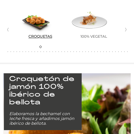
 Y
CROQUETAS
100% VEGETAL
B
Croquetón de
jamón 100%
ibérico de
bellota
Elaboramos la bechamel con
leche fresca y añadimos jamón
ibérico de bellota.