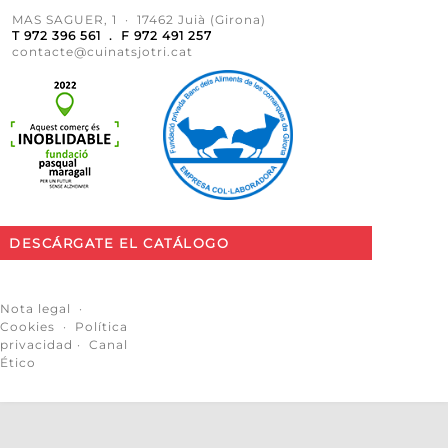
MAS SAGUER, 1 · 17462 Juià (Girona)
T 972 396 561 . F 972 491 257
contacte@cuinatsjotri.cat
DESCÁRGATE EL CATÁLOGO
Nota legal
·
Cookies
·
Política
privacidad
·
Canal
Ético