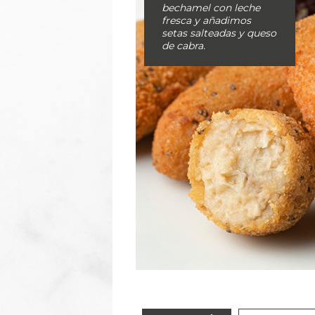
bechamel con leche
fresca y añadimos
setas salteadas y queso
de cabra.