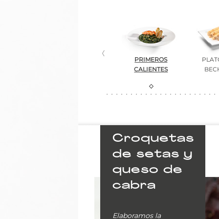
ATOS DE
PRIMEROS FRÍOS
PRIMEROS
PLAT
NVIERNO
CALIENTES
BEC
Croquetas
de setas y
queso de
cabra
Elaboramos la