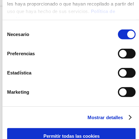
les haya proporcionado o que hayan recopilado a partir del
uso que haya hecho de sus servicios.
Política de
cookies
.
OPCIÓN
Selección
CONGELADO
Necesario
de
consentimiento
NUEVO
Preferencias
Estadística
PAELLA DE ARROZ
VERDURAS SALTEADAS
Marketing
NEGRO
AL ACEITE DE
ALBAHACA
Mostrar detalles
Permitir todas las cookies