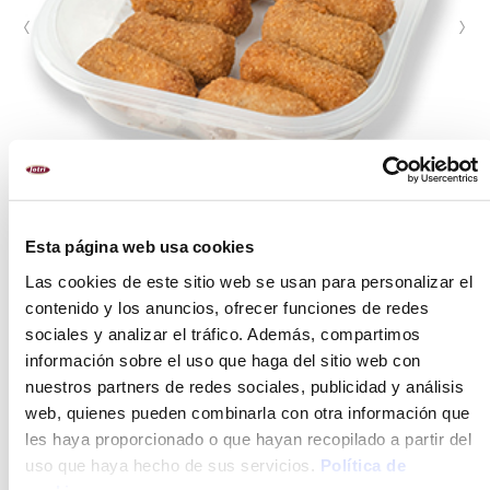
Esta página web usa cookies
Las cookies de este sitio web se usan para personalizar el
contenido y los anuncios, ofrecer funciones de redes
sociales y analizar el tráfico. Además, compartimos
FORMATOS
información sobre el uso que haga del sitio web con
8 u.
nuestros partners de redes sociales, publicidad y análisis
16 u.
web, quienes pueden combinarla con otra información que
31 gr/u.
les haya proporcionado o que hayan recopilado a partir del
uso que haya hecho de sus servicios.
Política de