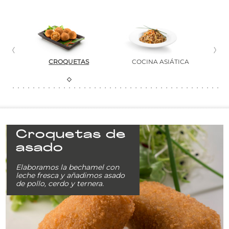
CROQUETAS
COCINA ASIÁTICA
Croquetas de
asado
Elaboramos la bechamel con
leche fresca y añadimos asado
de pollo, cerdo y ternera.