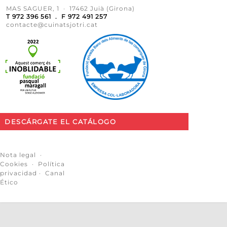
MAS SAGUER, 1 · 17462 Juià (Girona)
T 972 396 561 . F 972 491 257
contacte@cuinatsjotri.cat
DESCÁRGATE EL CATÁLOGO
Nota legal
·
Cookies
·
Política
privacidad
·
Canal
Ético