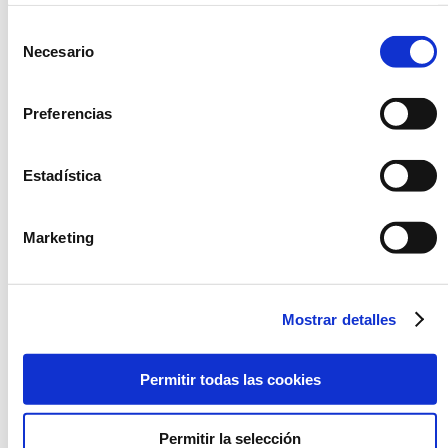
cookies
.
PREPARACIÓN
Selección
Freidora
Necesario
de
consentimiento
Freidora de aire
Preferencias
ALÉRGENOS
Estadística
Leche y sus derivados (incluida la lactosa)
Apio y productos derivados
Marketing
Cereales que contengan gluten y productos derivados.
Mostrar detalles
RECOMENDACIONES
INGREDIENTES
Permitir todas las cookies
MÉTODO DE PREPARACIÓN
Permitir la selección
VALORES NUTRICIONALES