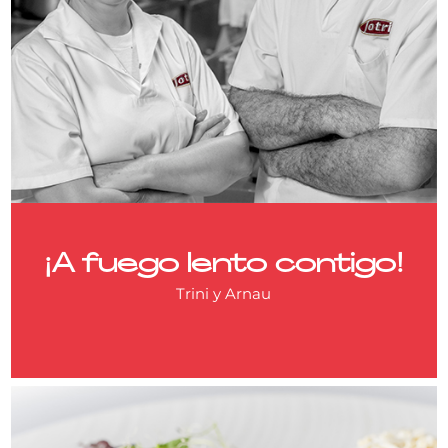
¡A fuego lento contigo!
Trini y Arnau