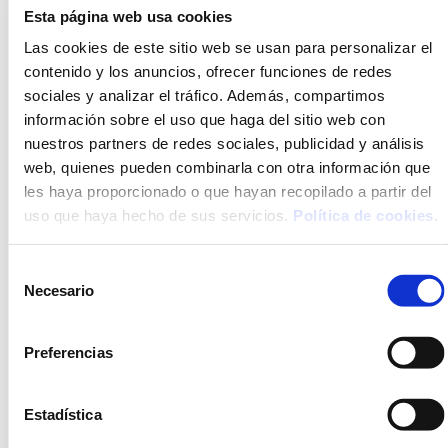
Brazo de atún, elaborado con patata natural y
Esta página web usa cookies
mantequilla, con un relleno de ingredientes
clásicos.
Descubre todos los platos de
Las cookies de este sitio web se usan para personalizar el
primavera/verano!
contenido y los anuncios, ofrecer funciones de redes
sociales y analizar el tráfico. Además, compartimos
información sobre el uso que haga del sitio web con
nuestros partners de redes sociales, publicidad y análisis
web, quienes pueden combinarla con otra información que
les haya proporcionado o que hayan recopilado a partir del
uso que haya hecho de sus servicios.
Política de cookies
.
Selección
Necesario
de
consentimiento
Preferencias
Estadística