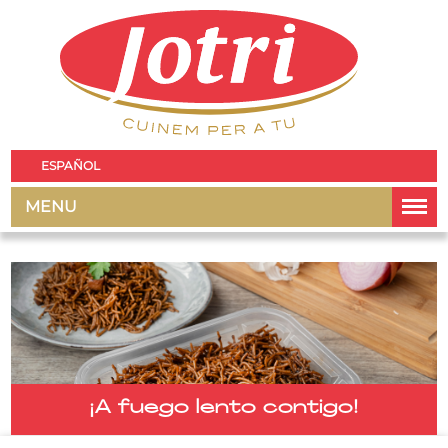
ESPAÑOL
MENU
¡A fuego lento contigo!