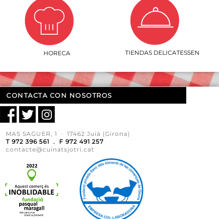
TIENDAS DELICATESSEN
HORECA
CONTACTA CON NOSOTROS
MAS SAGUER, 1 · 17462 Juià (Girona)
T 972 396 561 . F 972 491 257
contacte@cuinatsjotri.cat