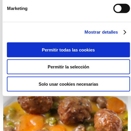
Marketing
Selección de los guisantes más finos salteados con ajo
Mostrar detalles
y virutas de jamón de bellota aromatizado con
menta.
Permitir todas las cookies
Salteado de guisantes
con jamón de bellota
Permitir la selección
Solo usar cookies necesarias