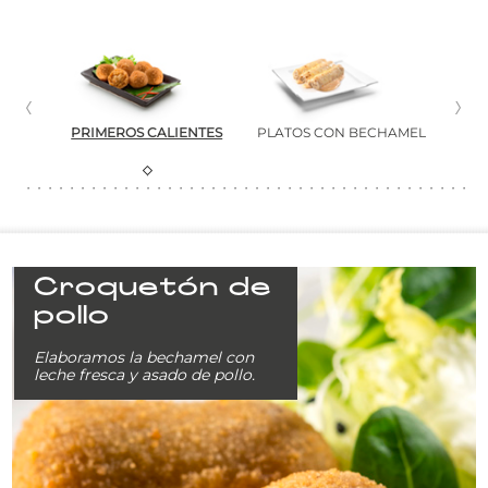
PRIMEROS CALIENTES
PLATOS CON BECHAMEL
PA
Croquetón de
pollo
Elaboramos la bechamel con
leche fresca y asado de pollo.