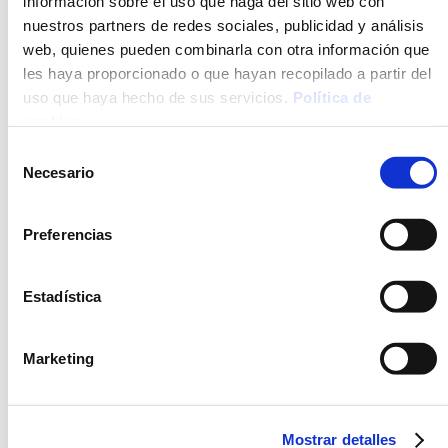
información sobre el uso que haga del sitio web con
nuestros partners de redes sociales, publicidad y análisis
web, quienes pueden combinarla con otra información que
OPCIÓN
FRESCO
les haya proporcionado o que hayan recopilado a partir del
uso que haya hecho de sus servicios.
Política de
cookies
.
Selección
Necesario
de
consentimiento
Preferencias
PATATAS BRAVAS
CROQUETAS DE POLLO
Estadística
Marketing
OPCIÓN
FRESCO
Mostrar detalles