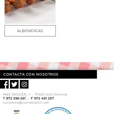
ALBÓNDIGAS
CONTACTA CON NOSOTROS
MAS SAGUER, 1 · 17462 Juià (Girona)
T 972 396 561 . F 972 491 257
contacte@cuinatsjotri.cat