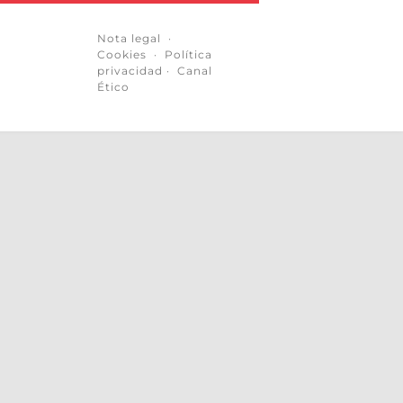
Nota legal
·
Cookies
·
Política
privacidad
·
Canal
Ético