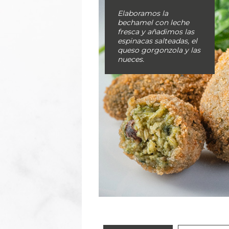
Elaboramos la
bechamel con leche
fresca y añadimos las
espinacas salteadas, el
queso gorgonzola y las
nueces.