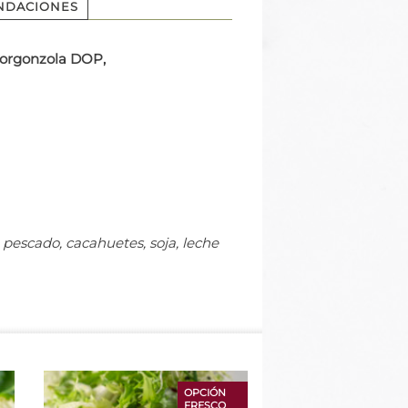
NDACIONES
 gorgonzola DOP,
pescado, cacahuetes, soja, leche
OPCIÓN
FRESCO