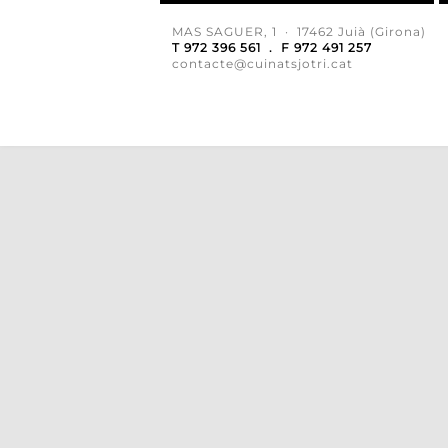
MAS SAGUER, 1 · 17462 Juià (Girona)
T 972 396 561 . F 972 491 257
contacte@cuinatsjotri.cat