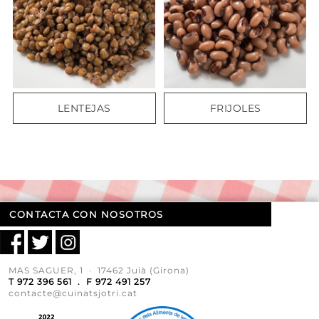
LENTEJAS
FRIJOLES
CONTACTA CON NOSOTROS
MAS SAGUER, 1 · 17462 Juià (Girona)
T 972 396 561 . F 972 491 257
contacte@cuinatsjotri.cat