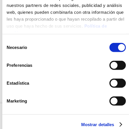
nuestros partners de redes sociales, publicidad y análisis
Baño maría
web, quienes pueden combinarla con otra información que
les haya proporcionado o que hayan recopilado a partir del
uso que haya hecho de sus servicios.
Política de
cookies
.
DESCRIPCIÓN
Selección
Necesario
de
INGREDIENTES
consentimiento
MÉTODO DE PREPARACIÓN
Preferencias
VALORES NUTRICIONALES
Estadística
DESCARGAR PDF EXPLICATIVO
Marketing
Mostrar detalles