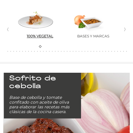
100% VEGETAL
BASES Y MARCAS
PL
Sofrito de
cebolla
Base de cebolla y tomate
confitado con aceite de oliva
para elaborar las recetas más
clásicas de la cocina casera.