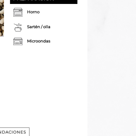
Horno
Sartén / olla
Microondas
NDACIONES