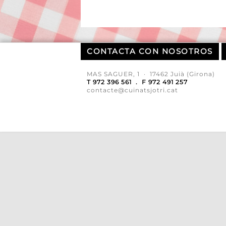
CONTACTA CON NOSOTROS
MAS SAGUER, 1 · 17462 Juià (Girona)
T 972 396 561 . F 972 491 257
contacte@cuinatsjotri.cat