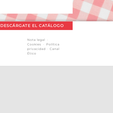
DESCÁRGATE EL CATÁLOGO
Nota legal
·
Cookies
·
Política
privacidad
·
Canal
Ético