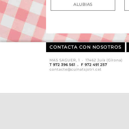
ALUBIAS
CONTACTA CON NOSOTROS
MAS SAGUER, 1 · 17462 Juià (Girona)
T 972 396 561 . F 972 491 257
contacte@cuinatsjotri.cat