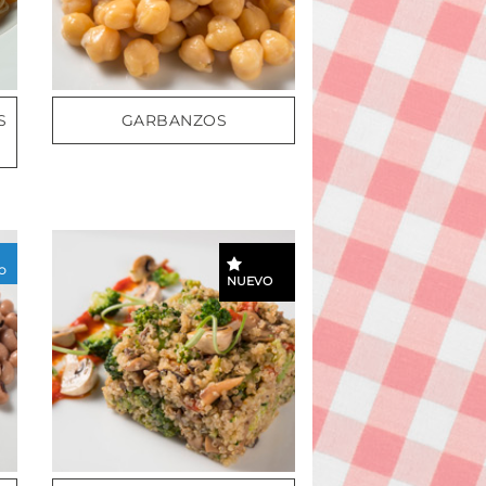
S
GARBANZOS
I
O
NUEVO