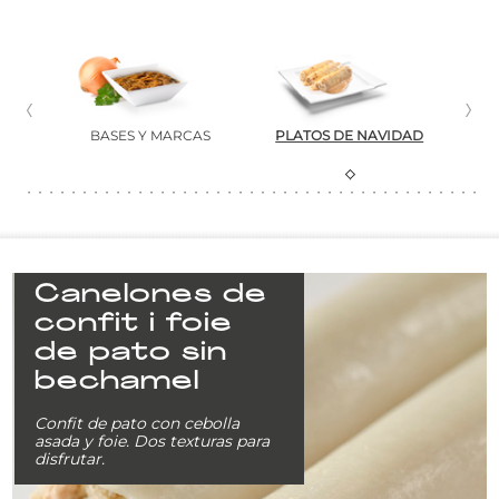
L
BASES Y MARCAS
PLATOS DE NAVIDAD
Canelones de
confit i foie
de pato sin
bechamel
Confit de pato con cebolla
asada y foie. Dos texturas para
disfrutar.