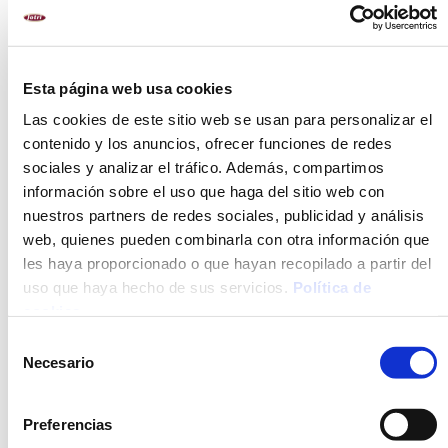
Horno
Microondas
Esta página web usa cookies
Las cookies de este sitio web se usan para personalizar el
ALÉRGENOS
contenido y los anuncios, ofrecer funciones de redes
sociales y analizar el tráfico. Además, compartimos
Leche y sus derivados (incluida la lactosa)
información sobre el uso que haga del sitio web con
Apio y productos derivados
nuestros partners de redes sociales, publicidad y análisis
Cereales que contengan gluten y productos derivados.
web, quienes pueden combinarla con otra información que
Huevos y productos a base de huevo
les haya proporcionado o que hayan recopilado a partir del
uso que haya hecho de sus servicios.
Política de
cookies
.
INGREDIENTES
Selección
Necesario
MÉTODO DE PREPARACIÓN
de
consentimiento
VALORES NUTRICIONALES
Preferencias