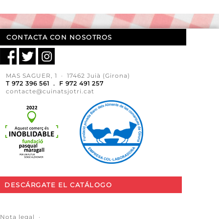
CONTACTA CON NOSOTROS
MAS SAGUER, 1 · 17462 Juià (Girona)
T 972 396 561 . F 972 491 257
contacte@cuinatsjotri.cat
DESCÁRGATE EL CATÁLOGO
Nota legal
·