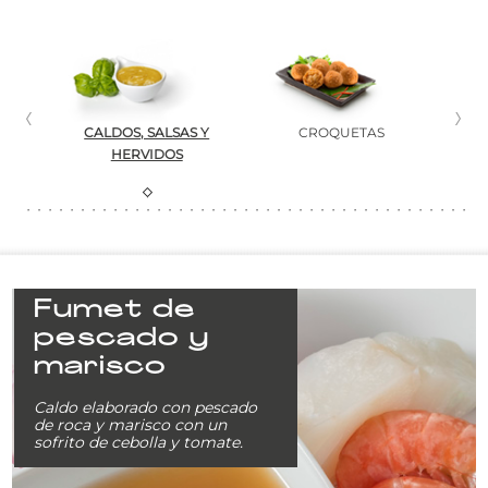
CES
CALDOS, SALSAS Y
CROQUETAS
HERVIDOS
Fumet de
pescado y
marisco
Caldo elaborado con pescado
de roca y marisco con un
sofrito de cebolla y tomate.