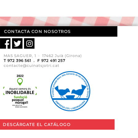
CONTACTA CON NOSOTROS
MAS SAGUER, 1 · 17462 Juià (Girona)
T 972 396 561 . F 972 491 257
contacte@cuinatsjotri.cat
DESCÁRGATE EL CATÁLOGO