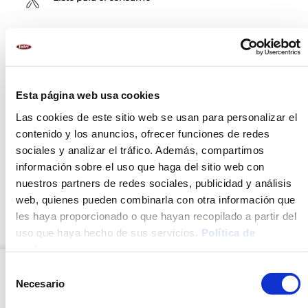
ALÉRGENOS
Sulfitos
Esta página web usa cookies
Las cookies de este sitio web se usan para personalizar el
RECOMENDACIONES
contenido y los anuncios, ofrecer funciones de redes
sociales y analizar el tráfico. Además, compartimos
INGREDIENTES
información sobre el uso que haga del sitio web con
MÉTODO DE PREPARACIÓN
nuestros partners de redes sociales, publicidad y análisis
web, quienes pueden combinarla con otra información que
VALORES NUTRICIONALES
les haya proporcionado o que hayan recopilado a partir del
uso que haya hecho de sus servicios.
Política de
cookies
.
Selección
Necesario
de
OPCIÓN
consentimiento
CONGELADO