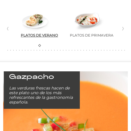
PLATOS DE VERANO
PLATOS DE PRIMAVERA
PLA
Gazpacho
Las verduras frescas hacen de
este plato uno de los más
refrescantes de la gastronomía
española.